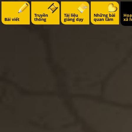
Truyền
Tài liệu
Những bài
Hoạ
Bài viết
thông
giảng dạy
quan tâm
xã h